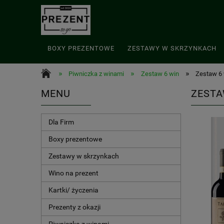
BOXY PREZENTOWE
ZESTAWY W SKRZYNKACH
»
»
»
Piwniczka z winami
Zestaw 6 win
Zestaw 6 
MENU
ZESTA
Dla Firm
Boxy prezentowe
Zestawy w skrzynkach
Wino na prezent
Kartki/ życzenia
Prezenty z okazji