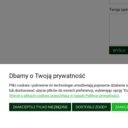
Twoja opin
WYŚLIJ
Dbamy o Twoją prywatność
O NAS
MOJE KO
Pliki cookies i pokrewne im technologie umożliwiają poprawne działanie
lub dostosować użycie plików do swoich preferencji, wybierając opcję "Do
Kontakt i dane firmy
Twoje zam
Więcej o plikach cookies przeczytasz w naszej Polityce prywatności.
O firmie
Ustawieni
Blog
Przechowa
ZAAKCEPTUJ TYLKO NIEZBĘDNE
DOSTOSUJ ZGODY
ZAAKC
PREZENTtogo
|
Piątkowska 161, 6