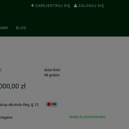
ZAREJESTRUJ SIĘ
ZALOGUJ SIĘ
NAMI
BLOG
ć:
duża ilość
:
48 godzin
000,00 zł
kup alkoholu Reg. § 12:
dodaj do przechowalni
ymagane