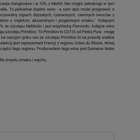
zczepu Sangiovese i w 10% z Merlot. Nie mogło zabraknąć w tym
ella. To piekielnie dopbre wino - a sam opis może przyprawić o
wyczuwalny zapach dojrzałych, czerwonych, ciemnych owoców z
. Wino o miękkim, aksamitnym i przyjemnym smaku.". Kolejnym
% ze szczepu Nebbiolo i jest wizytówką Piemontu. Kolejne wino
 szczepu Primitivo. To Primitivo to COTIS od Pietra Pura - mogę
a naszym rynku win ze szczepu Primitivo to na prawdę wielkie
ekcji jest reprezentant Francji z regionu Cotes du Rhone. Winej
 części tego regionu. Producentem tego wina jest Domaine Notre
dla zmysłu smaku i węchu.