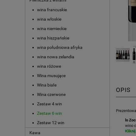
Piwniczka z winami
wina francuskie
wina włoskie
wina niemieckie
wina hiszpańskie
wina południowa afryka
wina nowa zelandia
wina różowe
Wina musujące
Wina białe
OPIS
Wina czerwone
Zestaw 4 win
Prezentowa
Zestaw 6 win
lo Zo
Zestaw 12 win
wino 
Klikni
Kawa