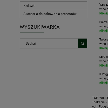
"Les 
Kieliszki
wino 
Klikni
Akcesoria do pakowania prezentów
Pietra
WYSZUKIWARKA
wino 
Klikni
Talos
wino 
Klikni
Le Cor
wino 
Klikni
Il Po
wino 
Klikni
TOP WINES 
Toskania - 
od Il Poggi