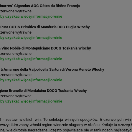
Mourres" Gigondas AOC Côtes du Rhône Francja
czerwone wytrawne
j by uzyskać więcej informacji o winie
 Pura COTIS Primitivo di Manduria DOC Puglia Włochy
czerwone wytrawne
j by uzyskać więcej informacji o winie
a Vino Nobile di Montepulciano DOCG Toskania Włochy
czerwone wytrawne
j by uzyskać więcej informacji o winie
ti Amarone della Valpolicella Sartori di Verona Veneto Włochy
czerwone wytrawne
j by uzyskać więcej informacji o winie
ggione Brunello di Montalcino DOCG Toskania Włochy
czerwone wytrawne
j by uzyskać więcej informacji o winie
- zestaw wielkich win. To selekcja winnych specjałów. 6 czerwonych win 
wszystkim znany włoski region wiecznie skąpany w słońcu. Króluje tu szczep S
one, wielokrotnie nagradzane i często pojawiające się w rankingach najlepszyc