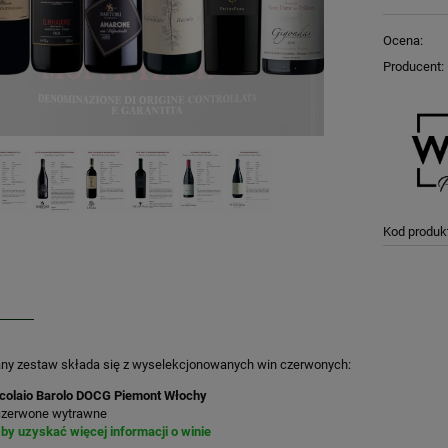
Ocena:
Producent:
Kod produk
ny zestaw składa się z wyselekcjonowanych win czerwonych:
ccolaio Barolo DOCG Piemont Włochy
czerwone wytrawne
j by uzyskać więcej informacji o winie