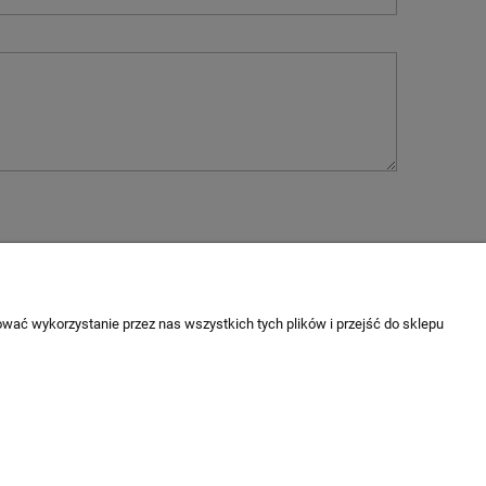
INFORMACJE
wać wykorzystanie przez nas wszystkich tych plików i przejść do sklepu
Jak kupować?
Regulaminy
Zwroty i reklamacje
Polityka prywatności
P: 6921720442 REGON: 634652513