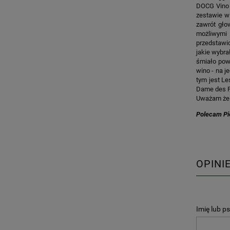
DOCG Vino 
zestawie wi
zawrót gło
możliwymi 
przedstawi
jakie wybra
śmiało powi
wino - na j
tym jest Le
Dame des Pa
Uważam że 
Polecam Pi
OPINI
Imię lub p