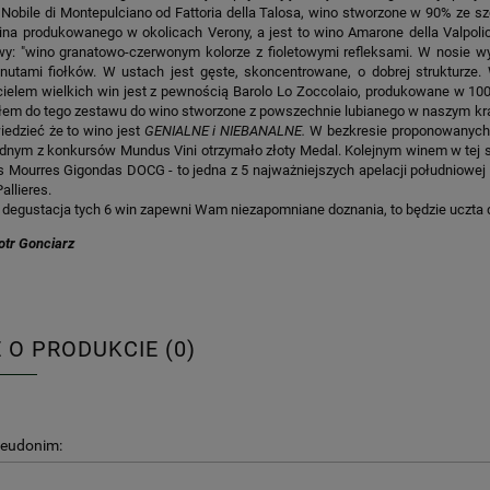
Nobile di Montepulciano od Fattoria della Talosa, wino stworzone w 90% ze s
na produkowanego w okolicach Verony, a jest to wino Amarone della Valpolic
wy: "wino granatowo-czerwonym kolorze z fioletowymi refleksami. W nosie 
nutami fiołków. W ustach jest gęste, skoncentrowane, o dobrej strukturze
cielem wielkich win jest z pewnością Barolo Lo Zoccolaio, produkowane w 100
łem do tego zestawu do wino stworzone z powszechnie lubianego w naszym kraju
edzieć że to wino jest
GENIALNE i NIEBANALNE.
W bezkresie proponowanych n
ednym z konkursów Mundus Vini otrzymało złoty Medal. Kolejnym winem w tej sel
s Mourres Gigondas DOCG - to jedna z 5 najważniejszych apelacji południowej
llieres.
degustacja tych 6 win zapewni Wam niezapomniane doznania, to będzie uczta 
otr Gonciarz
E O PRODUKCIE (0)
seudonim: