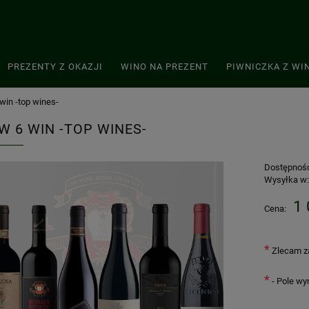
PREZENTY Z OKAZJI
WINO NA PREZENT
PIWNICZKA Z WI
win -top wines-
W 6 WIN -TOP WINES-
Dostępnoś
Wysyłka w
1 
Cena:
*
Zlecam za
*
- Pole w