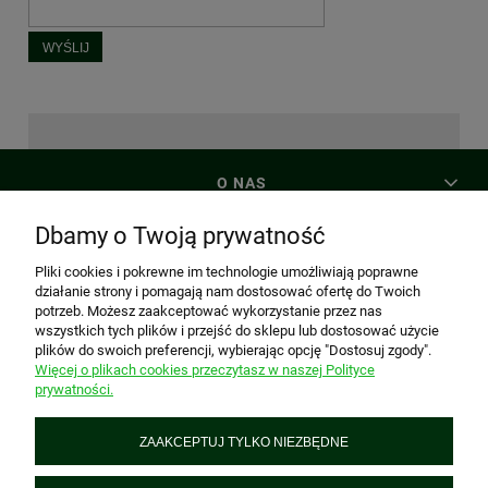
WYŚLIJ
O NAS
Dbamy o Twoją prywatność
MOJE KONTO
Pliki cookies i pokrewne im technologie umożliwiają poprawne
działanie strony i pomagają nam dostosować ofertę do Twoich
potrzeb. Możesz zaakceptować wykorzystanie przez nas
PŁATNOŚCI I DOSTAWA
wszystkich tych plików i przejść do sklepu lub dostosować użycie
plików do swoich preferencji, wybierając opcję "Dostosuj zgody".
Więcej o plikach cookies przeczytasz w naszej Polityce
prywatności.
INFORMACJE
ZAAKCEPTUJ TYLKO NIEZBĘDNE
PREZENTtogo
Piątkowska 161, 60-650 Poznań, woj. wielkopolskie