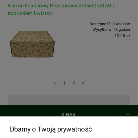
Karton Fasonowy Prezentowy 320x320x140 z
nadrukiem kwiatek
Dostępność:
duża ilość
Wysyłka w:
48 godzin
12,00 zł
«
1
2
»
O NAS
Dbamy o Twoją prywatność
MOJE KONTO