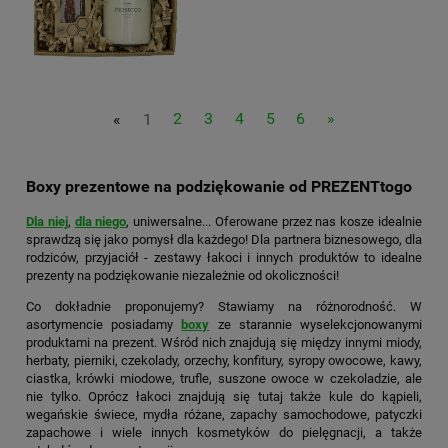
«
1
2
3
4
5
6
»
Boxy prezentowe na podziękowanie od PREZENTtogo
Dla niej
,
dla niego
, uniwersalne... Oferowane przez nas kosze idealnie
sprawdzą się jako pomysł dla każdego! Dla partnera biznesowego, dla
rodziców, przyjaciół - zestawy łakoci i innych produktów to idealne
prezenty na podziękowanie niezależnie od okoliczności!
Co dokładnie proponujemy? Stawiamy na różnorodność. W
asortymencie posiadamy
boxy
ze starannie wyselekcjonowanymi
produktami na prezent. Wśród nich znajdują się między innymi miody,
herbaty, pierniki, czekolady, orzechy, konfitury, syropy owocowe, kawy,
ciastka, krówki miodowe, trufle, suszone owoce w czekoladzie, ale
nie tylko. Oprócz łakoci znajdują się tutaj także kule do kąpieli,
wegańskie świece, mydła różane, zapachy samochodowe, patyczki
zapachowe i wiele innych kosmetyków do pielęgnacji, a także