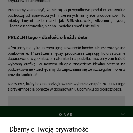
artykułów do aromaterapii.
Pragniemy zaznaczyć, że nie są to przypadkowe produkty. Wszystkie
pochodzą od sprawdzonych i cenionych na rynku producentów. To
między innymi takie marki, jak S.Skwierawski, Allvernum, Lyson,
Tłocznia Karkonoska, Yesha, Pasieka Łysoń i nie tylko.
PREZENTtogo - dbałość o każdy detal
Oferujemy nie tylko interesującą zawartość boxów, ale też estetyczne
opakowanie. Przestrzeń między produktami zajmują kolorystycznie
dopasowane wypełniacze, natomiast na pudełku możemy zamieścić
wybraną grafikę. W naszym sklepie znajdziesz idealny prezent na
podziękowanie - zachęcamy do zapoznania się ze szczegółami oferty
oraz do kontaktu!
Nie wiesz, który box na podziękowanie wybrać? Zespół PREZENTtogo
z przyjemnością pomoże w dopasowaniu upominku do okoliczności.
O NAS
Dbamy o Twoją prywatność