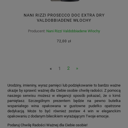
NANI RIZZI PROSECCO DOC EXTRA DRY
VALDOBBIADENE WŁOCHY
Producent:
Nani Rizzi Valdobbiadene Włochy
72,00 zł
«
1
2
»
Urodziny, imieniny, wyraz pamięci lub podziękowanie to bardzo ważne
okazje by sprawić ważnej dla Ciebie osobie chwilę radości. Z pomocą
naszego serwisu możesz w elegancji sposób pokazać, że o kimś
pamiętasz. Szczególnym prezentem będzie na pewno butelka
wspaniałego wina opakowana w gustowne pudełko opatrzone
dedykacją. Może to być również zestaw 4 win w eleganckim
opakowaniu z dodanym bilecikiem wyrażającym Twoje emocje.
Podaruj Chwilę Radości Ważnej dla Ciebie osobie!