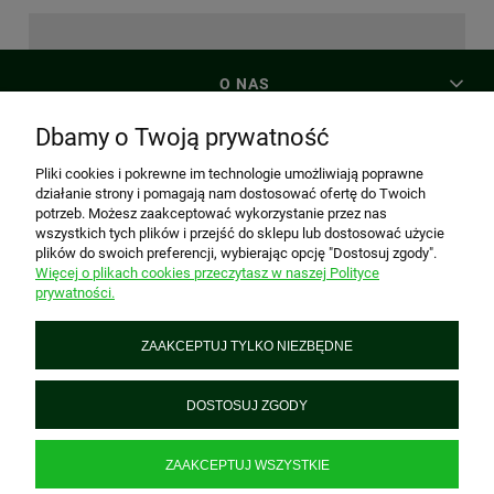
O NAS
Dbamy o Twoją prywatność
MOJE KONTO
Pliki cookies i pokrewne im technologie umożliwiają poprawne
działanie strony i pomagają nam dostosować ofertę do Twoich
potrzeb. Możesz zaakceptować wykorzystanie przez nas
PŁATNOŚCI I DOSTAWA
wszystkich tych plików i przejść do sklepu lub dostosować użycie
plików do swoich preferencji, wybierając opcję "Dostosuj zgody".
Więcej o plikach cookies przeczytasz w naszej Polityce
prywatności.
INFORMACJE
ZAAKCEPTUJ TYLKO NIEZBĘDNE
PREZENTtogo
Piątkowska 161, 60-650 Poznań, woj. wielkopolskie
DOSTOSUJ ZGODY
+48 695 928 312
biuro@prezenttogo.pl
| NIP: 6921720442 REGON: 634652513
ZAAKCEPTUJ WSZYSTKIE