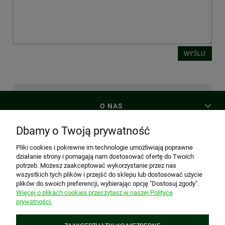
WYŚLIJ
O NAS
Dbamy o Twoją prywatność
MOJE KONTO
Pliki cookies i pokrewne im technologie umożliwiają poprawne
działanie strony i pomagają nam dostosować ofertę do Twoich
potrzeb. Możesz zaakceptować wykorzystanie przez nas
PŁATNOŚCI I DOSTAWA
wszystkich tych plików i przejść do sklepu lub dostosować użycie
plików do swoich preferencji, wybierając opcję "Dostosuj zgody".
Więcej o plikach cookies przeczytasz w naszej Polityce
prywatności.
INFORMACJE