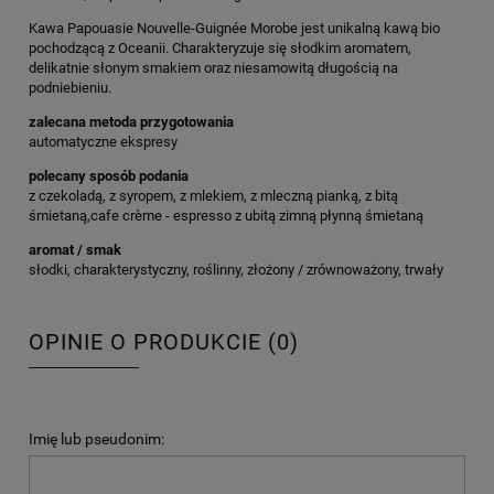
Kawa Papouasie Nouvelle-Guignée Morobe jest unikalną kawą bio
pochodzącą z Oceanii. Charakteryzuje się słodkim aromatem,
delikatnie słonym smakiem oraz niesamowitą długością na
podniebieniu.
zalecana metoda przygotowania
automatyczne ekspresy
polecany sposób podania
z czekoladą, z syropem, z mlekiem, z mleczną pianką, z bitą
śmietaną,cafe crème - espresso z ubitą zimną płynną śmietaną
aromat / smak
słodki, charakterystyczny, roślinny, złożony / zrównoważony, trwały
OPINIE O PRODUKCIE (0)
Imię lub pseudonim: