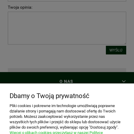
Twoja opinia:
WYŚLIJ
O NAS
Dbamy o Twoją prywatność
MOJE KONTO
Pliki cookies i pokrewne im technologie umożliwiają poprawne
działanie strony i pomagają nam dostosować ofertę do Twoich
potrzeb. Możesz zaakceptować wykorzystanie przez nas
PŁATNOŚCI I DOSTAWA
wszystkich tych plików i przejść do sklepu lub dostosować użycie
plików do swoich preferencji, wybierając opcję "Dostosuj zgody".
Więcej o plikach cookies przeczytasz w naszej Polityce