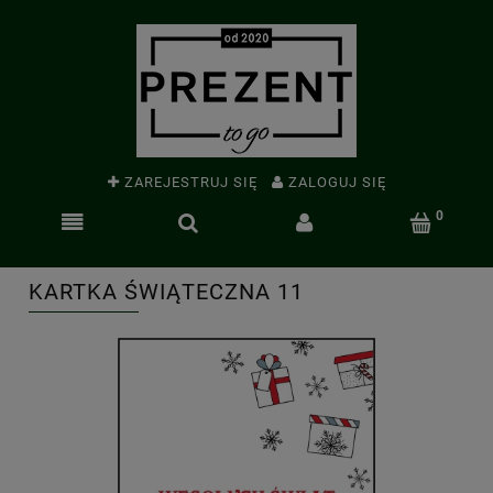
ZAREJESTRUJ SIĘ
ZALOGUJ SIĘ
KARTKA ŚWIĄTECZNA 11