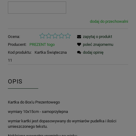
dodaj do przechowalni
Ocena:
zapytaj o produkt
Producent:
PREZENT togo
poleć znajomemu
Kod produktu:
Kartka Świąteczna
dodaj opinię
11
OPIS
Kartka do Box'u Prezentowego
wymiary 10x15cm - samoprzylepna
wymiar kartki jest dopasowywany do wymiarów pudełka i ilości
umieszczonego tekstu.
Naklejana wewnątrz upominku na wieku.