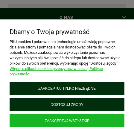
O NAS
Dbamy o Twoją prywatność
MOJE KONTO
Pliki cookies i pokrewne im technologie umożliwiają poprawne
działanie strony i pomagają nam dostosować ofertę do Twoich
potrzeb. Możesz zaakceptować wykorzystanie przez nas
PŁATNOŚCI I DOSTAWA
wszystkich tych plików i przejść do sklepu lub dostosować użycie
plików do swoich preferencji, wybierając opcję "Dostosuj zgody".
Więcej o plikach cookies przeczytasz w naszej Polityce
prywatności.
INFORMACJE
ZAAKCEPTUJ TYLKO NIEZBĘDNE
PREZENTtogo
Piątkowska 161, 60-650 Poznań, woj. wielkopolskie
DOSTOSUJ ZGODY
+48 695 928 312
biuro@prezenttogo.pl
| NIP: 6921720442 REGON: 634652513
ZAAKCEPTUJ WSZYSTKIE
POKAŻ PEŁNĄ WERSJĘ STRONY