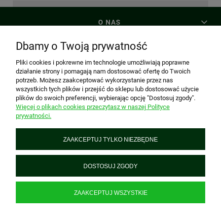
O NAS
Dbamy o Twoją prywatność
MOJE KONTO
Pliki cookies i pokrewne im technologie umożliwiają poprawne
działanie strony i pomagają nam dostosować ofertę do Twoich
potrzeb. Możesz zaakceptować wykorzystanie przez nas
PŁATNOŚCI I DOSTAWA
wszystkich tych plików i przejść do sklepu lub dostosować użycie
plików do swoich preferencji, wybierając opcję "Dostosuj zgody".
Więcej o plikach cookies przeczytasz w naszej Polityce
prywatności.
INFORMACJE
ZAAKCEPTUJ TYLKO NIEZBĘDNE
PREZENTtogo
Piątkowska 161, 60-650 Poznań, woj. wielkopolskie
DOSTOSUJ ZGODY
+48 695 928 312
biuro@prezenttogo.pl
| NIP: 6921720442 REGON: 634652513
ZAAKCEPTUJ WSZYSTKIE
POKAŻ PEŁNĄ WERSJĘ STRONY