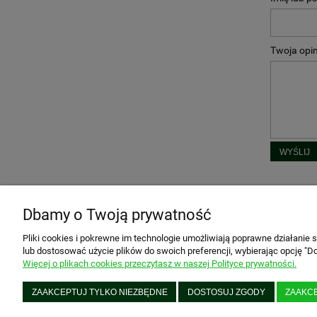
Twoja opin
WYŚLIJ
Dbamy o Twoją prywatność
O NAS
MOJE KO
Pliki cookies i pokrewne im technologie umożliwiają poprawne działanie
lub dostosować użycie plików do swoich preferencji, wybierając opcję "Do
Kontakt i dane firmy
Twoje zam
Więcej o plikach cookies przeczytasz w naszej Polityce prywatności.
O firmie
Ustawieni
Blog
Przechowa
ZAAKCEPTUJ TYLKO NIEZBĘDNE
DOSTOSUJ ZGODY
ZAAKC