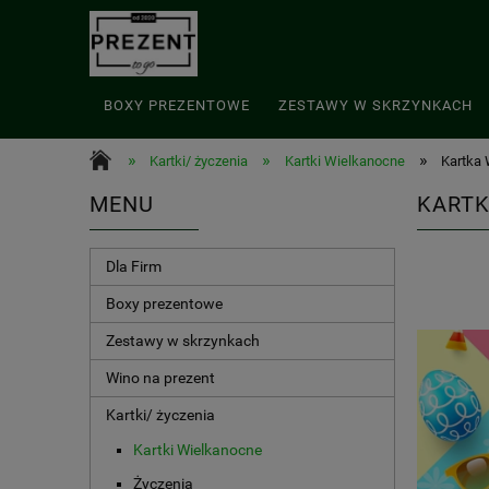
BOXY PREZENTOWE
ZESTAWY W SKRZYNKACH
»
»
»
Kartki/ życzenia
Kartki Wielkanocne
Kartka 
MENU
KARTK
Dla Firm
Boxy prezentowe
Zestawy w skrzynkach
Wino na prezent
Kartki/ życzenia
Kartki Wielkanocne
Życzenia