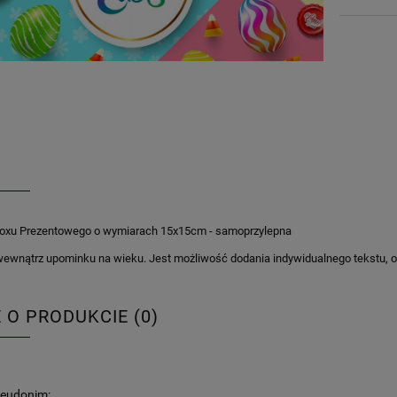
Boxu Prezentowego o wymiarach 15x15cm - samoprzylepna
ewnątrz upominku na wieku. Jest możliwość dodania indywidualnego tekstu, or
E O PRODUKCIE (0)
seudonim: