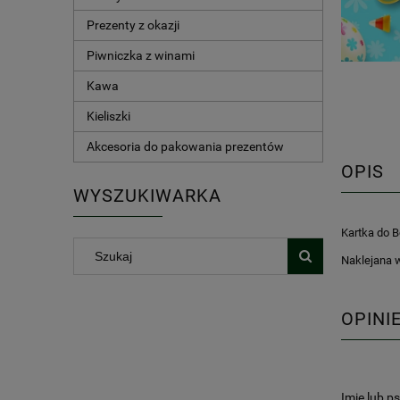
Prezenty z okazji
Piwniczka z winami
Kawa
Kieliszki
Akcesoria do pakowania prezentów
OPIS
WYSZUKIWARKA
Kartka do 
Naklejana w
OPINI
Imię lub p