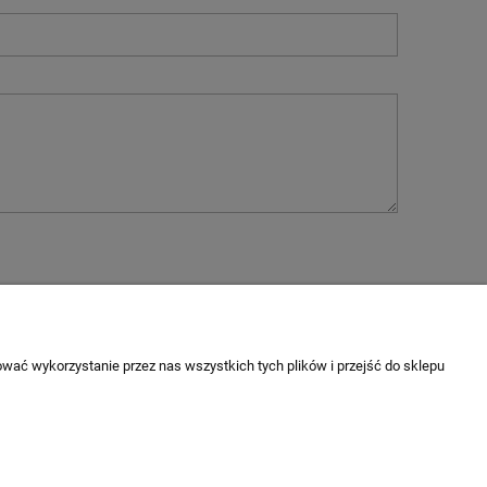
INFORMACJE
wać wykorzystanie przez nas wszystkich tych plików i przejść do sklepu
Jak kupować?
Regulaminy
Zwroty i reklamacje
Polityka prywatności