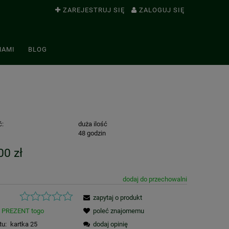
ZAREJESTRUJ SIĘ
ZALOGUJ SIĘ
NAMI
BLOG
ć:
duża ilość
:
48 godzin
00 zł
dodaj do przechowalni
zapytaj o produkt
PREZENT togo
poleć znajomemu
tu:
kartka 25
dodaj opinię