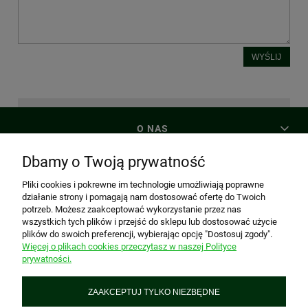
WYŚLIJ
O NAS
Dbamy o Twoją prywatność
MOJE KONTO
Pliki cookies i pokrewne im technologie umożliwiają poprawne
działanie strony i pomagają nam dostosować ofertę do Twoich
potrzeb. Możesz zaakceptować wykorzystanie przez nas
PŁATNOŚCI I DOSTAWA
wszystkich tych plików i przejść do sklepu lub dostosować użycie
plików do swoich preferencji, wybierając opcję "Dostosuj zgody".
Więcej o plikach cookies przeczytasz w naszej Polityce
prywatności.
INFORMACJE
ZAAKCEPTUJ TYLKO NIEZBĘDNE