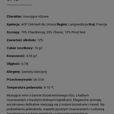
Charakter:
musujące różowe
Apelacja:
AOP Crémant de Limoux
Region:
Langwedocja
Kraj:
Francja
Szczepy:
70% Chardonnay, 20% Chenin, 10% Pinot Noir
Zawartość alkoholu:
12%
Cukier resztkowy:
10 g/l
Kwasowość:
4.93 g/l
Objętość:
0,75l
Alergeny:
zawiera siarczyny
Przechowywanie:
do 3 lat
Temperatura podawania:
8-10 ℃
Musujące wino o barwie brzoskwiniowego różu, z ładnym
musowaniem z trwałymi drobnymi bąbelkami. Eleganckie aromaty
wiciokrzewu delikatnie mieszają się z nutami brzoskwini i moreli. Na
podniebieniu jedwabiste, wsparte pysznym musowaniem i cudowną
żywotnością z nutami grejpfruta i czerwonej pomarańczy.