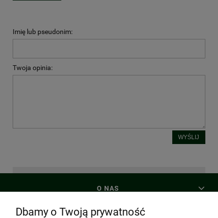
Imię lub pseudonim:
Twoja opinia:
WYŚLIJ
O NAS
Dbamy o Twoją prywatność