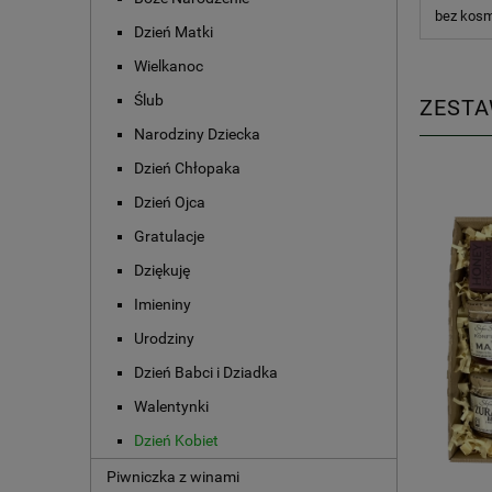
bez kosm
Dzień Matki
Wielkanoc
Ślub
ZESTA
Narodziny Dziecka
Dzień Chłopaka
Dzień Ojca
Gratulacje
Dziękuję
Imieniny
Urodziny
Dzień Babci i Dziadka
Walentynki
Dzień Kobiet
Piwniczka z winami