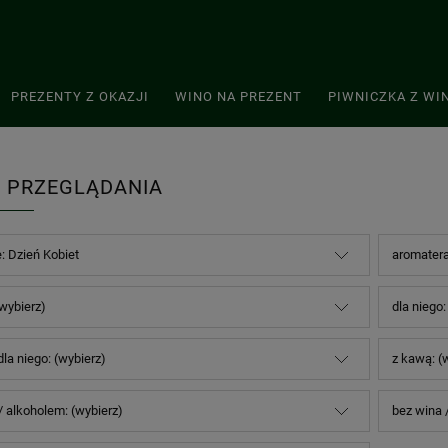
PREZENTY Z OKAZJI
WINO NA PREZENT
PIWNICZKA Z WI
 PRZEGLĄDANIA
: Dzień Kobiet
aromatera
(wybierz)
dla niego:
 dla niego: (wybierz)
z kawą: (
/ alkoholem: (wybierz)
bez wina 