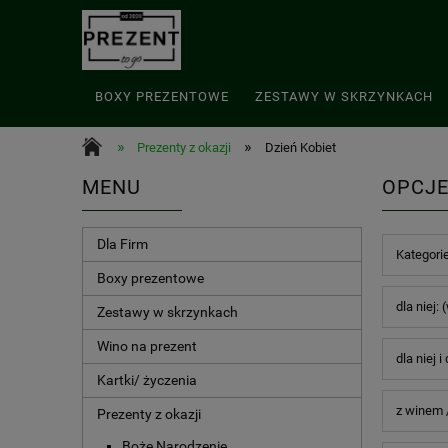
BOXY PREZENTOWE
ZESTAWY W SKRZYNKACH
»
»
Prezenty z okazji
Dzień Kobiet
MENU
OPCJE
Dla Firm
Kategorie
Boxy prezentowe
dla niej: 
Zestawy w skrzynkach
Wino na prezent
dla niej i
Kartki/ życzenia
z winem 
Prezenty z okazji
Boże Narodzenie