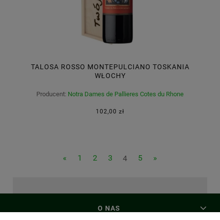
TALOSA ROSSO MONTEPULCIANO TOSKANIA
WŁOCHY
Producent:
Notra Dames de Pallieres Cotes du Rhone
Francja
102,00 zł
«
1
2
3
4
5
»
O NAS