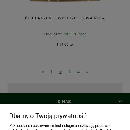
BOX PREZENTOWY ORZECHOWA NUTA
Producent:
PREZENT togo
149,00 zł
«
1
2
3
4
»
O NAS
Dbamy o Twoją prywatność
MOJE KONTO
Pliki cookies i pokrewne im technologie umożliwiają poprawne